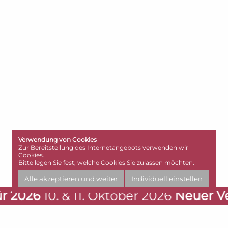
Verwendung von Cookies
Zur Bereitstellung des Internetangebots verwenden wir
Cookies.
Bitte legen Sie fest, welche Cookies Sie zulassen möchten.
Alle akzeptieren und weiter
Individuell einstellen
6
10. & 11. Oktober 2026
Neuer Veransta